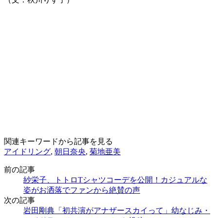
関連キーワードから記事を見る
アイドリング
,
朝日奈央
,
菊地亜美
前の記事
紗栄子、トトロTシャツコーデを公開！カジュアルな
姿がお洒落でファンから絶賛の声
次の記事
岩田剛典「初共演がアナザースカイって」幼なじみ・