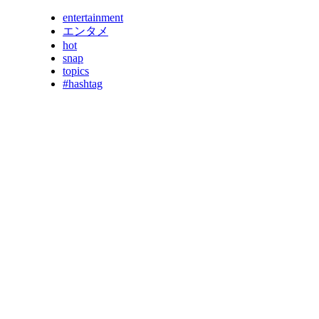
entertainment
エンタメ
hot
snap
topics
#hashtag