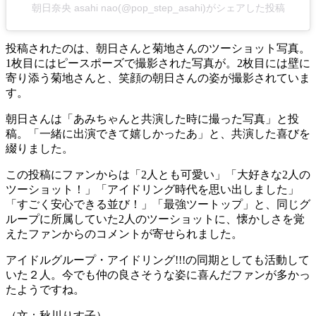
朝日奈央 asahi nao(@pop_step_asahi)がシェアした投稿
投稿されたのは、朝日さんと菊地さんのツーショット写真。
1枚目にはピースポーズで撮影された写真が。2枚目には壁に
寄り添う菊地さんと、笑顔の朝日さんの姿が撮影されていま
す。
朝日さんは「あみちゃんと共演した時に撮った写真」と投
稿。「一緒に出演できて嬉しかったあ」と、共演した喜びを
綴りました。
この投稿にファンからは「2人とも可愛い」「大好きな2人の
ツーショット！」「アイドリング時代を思い出しました」
「すごく安心できる並び！」「最強ツートップ」と、同じグ
ループに所属していた2人のツーショットに、懐かしさを覚
えたファンからのコメントが寄せられました。
アイドルグループ・アイドリング!!!の同期としても活動して
いた２人。今でも仲の良さそうな姿に喜んだファンが多かっ
たようですね。
（文：秋川りす子）