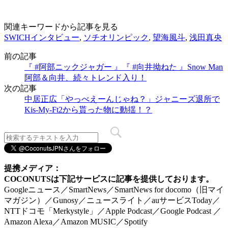
関連キーワードから記事を見る
SWICHインタビュー
,
ソチオリンピック
,
望海風斗
,
浅田真央
前の記事
『 #阿部ニックジャガー 』『 #向井拗ねた 』Snow Man
阿部＆向井、続々トレンド入り！
次の記事
中居正広「やっべえーんじゃね？」ジャニーズ退所で
Kis-My-Ft2から貰った物に動揺！？
提携メディア：
COCONUTSは下記サービスに記事を提供しております。
Googleニュース／SmartNews／SmartNews for docomo（旧マイ
マガジン）／Gunosy／ニュースライト／auサービスToday／
NTTドコモ「Merkystyle」／Apple Podcast／Google Podcast ／
Amazon Alexa／Amazon MUSIC／Spotify