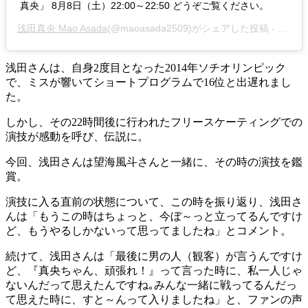
真央」 8月8日（土）22:00～22:50 どうぞご覧ください。
浅田真央 Mao Asada
(@maoasada2509)がシェアした投稿 -
2020
浅田さんは、自身2度目となった2014年ソチオリンピック
で、ミスが響いてショートプログラムで16位と出遅れまし
た。
しかし、その22時間後に行われたフリースケーティングでの
演技が感動を呼び、伝説に。
今回、浅田さんは望海風斗さんと一緒に、その時の演技を鑑
賞。
演技に入る直前の状態について、この時を振り返り、浅田さ
んは「もうこの時はちょっと、今ぼ～っと立ってるんですけ
ど、もうやるしかないって思ってましたね」とコメント。
続けて、浅田さんは「最後に男の人（観客）が言うんですけ
ど、『真央ちゃん、頑張れ！』って言った時に、私一人じゃ
ないんだって思えたんですね｡みんな一緒に戦ってるんだっ
て思えた時に、すと～んって入りましたね」と、ファンの声