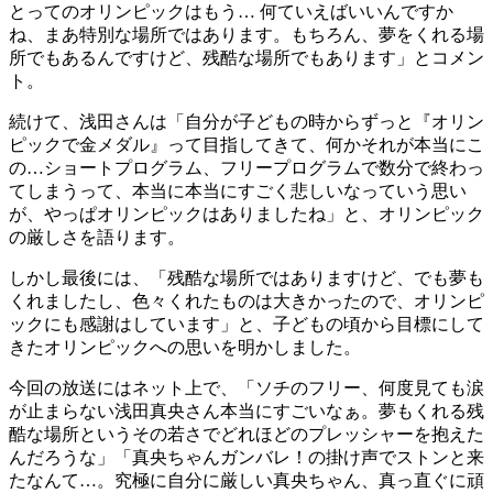
とってのオリンピックはもう… 何ていえばいいんですか
ね、まあ特別な場所ではあります。もちろん、夢をくれる場
所でもあるんですけど、残酷な場所でもあります」とコメン
ト。
続けて、浅田さんは「自分が子どもの時からずっと『オリン
ピックで金メダル』って目指してきて、何かそれが本当にこ
の…ショートプログラム、フリープログラムで数分で終わっ
てしまうって、本当に本当にすごく悲しいなっていう思い
が、やっぱオリンピックはありましたね」と、オリンピック
の厳しさを語ります。
しかし最後には、「残酷な場所ではありますけど、でも夢も
くれましたし、色々くれたものは大きかったので、オリンピ
ックにも感謝はしています」と、子どもの頃から目標にして
きたオリンピックへの思いを明かしました。
今回の放送にはネット上で、「ソチのフリー、何度見ても涙
が止まらない浅田真央さん本当にすごいなぁ。夢もくれる残
酷な場所というその若さでどれほどのプレッシャーを抱えた
んだろうな」「真央ちゃんガンバレ！の掛け声でストンと来
たなんて…。究極に自分に厳しい真央ちゃん、真っ直ぐに頑