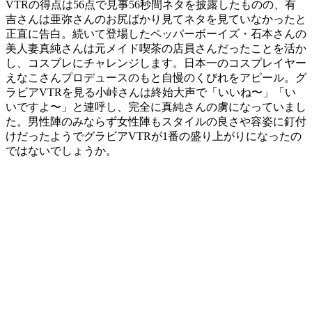
VTRの得点は56点で見事56秒間ネタを披露したものの、有
吉さんは亜弥さんのお尻ばかり見てネタを見ていなかったと
正直に告白。続いて登場したペッパーボーイズ・石本さんの
美人妻真純さんは元メイド喫茶の店員さんだったことを活か
し、コスプレにチャレンジします。日本一のコスプレイヤー
えなこさんプロデュースのもと自慢のくびれをアピール。グ
ラビアVTRを見る小峠さんは終始大声で「いいね〜」「い
いですよ〜」と連呼し、完全に真純さんの虜になっていまし
た。男性陣のみならず女性陣もスタイルの良さや容姿に釘付
けだったようでグラビアVTRが1番の盛り上がりになったの
ではないでしょうか。