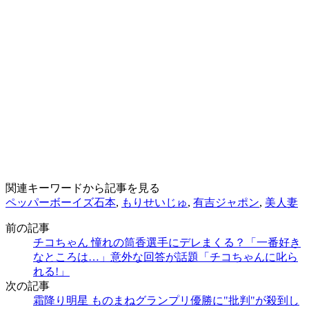
関連キーワードから記事を見る
ペッパーボーイズ石本
,
もりせいじゅ
,
有吉ジャポン
,
美人妻
前の記事
チコちゃん 憧れの筒香選手にデレまくる？「一番好き
なところは…」意外な回答が話題「チコちゃんに叱ら
れる!」
次の記事
霜降り明星 ものまねグランプリ優勝に"批判"が殺到し