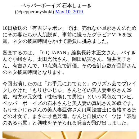
— ペッパーボーイズ 石本しょーき
(@pepperboyshoki)
May 10, 2019
10日放送の「有吉ジャポン」では、売れない旦那さんのため
にその妻たちが人肌脱ぎ、事前に撮ったグラビアVTRを披
露。ネタの披露時間をかけて勝負に挑みました。
審査するのは、「GQ JAPAN」編集長鈴木正文さん、バイき
んぐ小峠さん、太田光代さん、岡田結実さん、遊井亮子さ
ん、有吉さんで、10点満点で評価。その合計点数が旦那さん
のネタ披露時間となります。
今回出演したのは「お手元におてもと」のリズム芸でブレイ
クしかけた「もりせいじゅ」さんとその美人妻亜弥さん29
歳、相方が元女性（性転換して男性）という異色なコンビ、
ペッパーボーイズの石本さんと美人妻の真純さん26歳です。
もりせいじゅさんの美人妻亜弥さんは司法書士に合格するほ
どの才女で、まさに才色兼備。なんと自慢のパーツは「哀愁
のあるお尻」と興味をそそられる発言が飛び出しました。