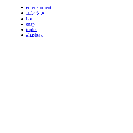
entertainment
エンタメ
hot
snap
topics
#hashtag