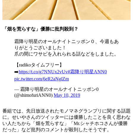
「畑を荒らすな」優勝に批判殺到？
霜降り明星のオールナイトニッポン０、今週もあ
りがとうございました！
爪の間にワサビを入れられる話などをしました。
【radikoタイムフリー】
➡️
https://t.co/g7NNUx2vUv
#霜降り明星ANN0
pic.twitter.com/6eR2aNglZm
— 霜降り明星のオールナイトニッポン0
(@shimofuriANN0)
May 10, 2019
番組では、先日放送されたモノマネグランプリに関する話題
に。せいやさんのツイッターには優勝したことを良く思わな
い人たちから「畑を荒らすな」「Mr.シャチホコさんが優勝
だった」など批判のコメントが殺到したそうです。