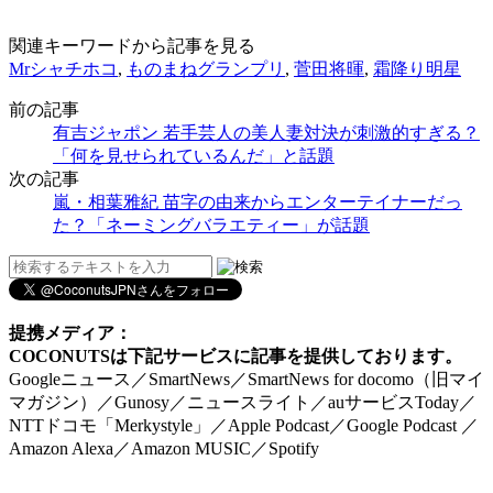
関連キーワードから記事を見る
Mrシャチホコ
,
ものまねグランプリ
,
菅田将暉
,
霜降り明星
前の記事
有吉ジャポン 若手芸人の美人妻対決が刺激的すぎる？
「何を見せられているんだ」と話題
次の記事
嵐・相葉雅紀 苗字の由来からエンターテイナーだっ
た？「ネーミングバラエティー」が話題
提携メディア：
COCONUTSは下記サービスに記事を提供しております。
Googleニュース／SmartNews／SmartNews for docomo（旧マイ
マガジン）／Gunosy／ニュースライト／auサービスToday／
NTTドコモ「Merkystyle」／Apple Podcast／Google Podcast ／
Amazon Alexa／Amazon MUSIC／Spotify