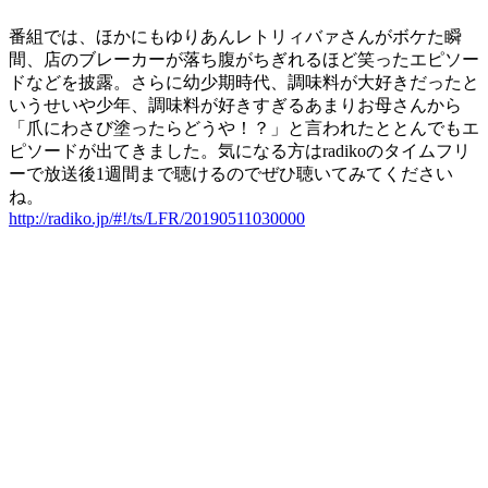
番組では、ほかにもゆりあんレトリィバァさんがボケた瞬
間、店のブレーカーが落ち腹がちぎれるほど笑ったエピソー
ドなどを披露。さらに幼少期時代、調味料が大好きだったと
いうせいや少年、調味料が好きすぎるあまりお母さんから
「爪にわさび塗ったらどうや！？」と言われたととんでもエ
ピソードが出てきました。気になる方はradikoのタイムフリ
ーで放送後1週間まで聴けるのでぜひ聴いてみてください
ね。
http://radiko.jp/#!/ts/LFR/20190511030000