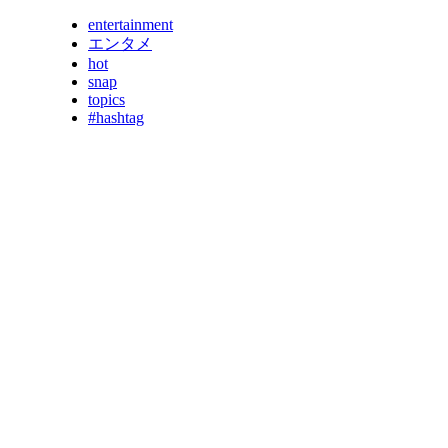
entertainment
エンタメ
hot
snap
topics
#hashtag