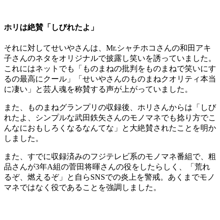
ホリは絶賛「しびれたよ」
それに対してせいやさんは、Mr.シャチホコさんの和田アキ
子さんのネタをオリジナルで披露し笑いを誘っていました。
これにはネットでも「ものまねの批判をものまねで笑いにす
るの最高にクール」「せいやさんのものまねクオリティ本当
に凄い」と芸人魂を称賛する声が上がっていました。
また、ものまねグランプリの収録後、ホリさんからは「しび
れたよ、シンプルな武田鉄矢さんのモノマネでも捻り方でこ
んなにおもしろくなるなんてな」と大絶賛されたことを明か
しました。
また、すでに収録済みのフジテレビ系のモノマネ番組で、粗
品さんが3年A組の菅田将暉さんの役をしたらしく、「荒れ
るぞ、燃えるぞ」と自らSNSでの炎上を警戒。あくまでモノ
マネではなく役であることを強調しました。