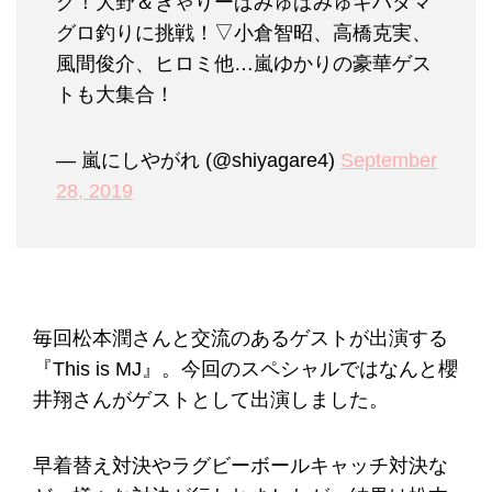
グ！大野＆きゃりーぱみゅぱみゅキハダマ
グロ釣りに挑戦！▽小倉智昭、高橋克実、
風間俊介、ヒロミ他…嵐ゆかりの豪華ゲス
トも大集合！
— 嵐にしやがれ (@shiyagare4)
September
28, 2019
毎回松本潤さんと交流のあるゲストが出演する
『This is MJ』。今回のスペシャルではなんと櫻
井翔さんがゲストとして出演しました。
早着替え対決やラグビーボールキャッチ対決な