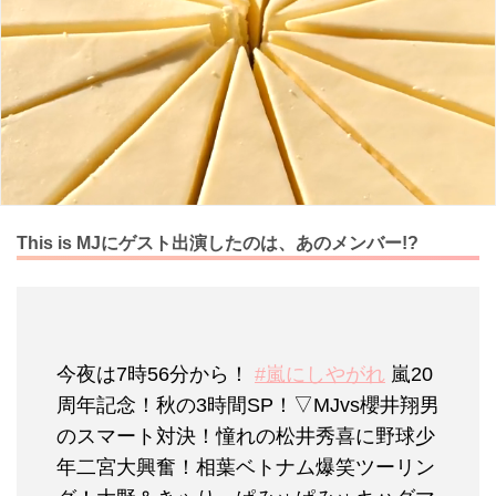
This is MJにゲスト出演したのは、あのメンバー!?
今夜は7時56分から！
#嵐にしやがれ
嵐20
周年記念！秋の3時間SP！▽MJvs櫻井翔男
のスマート対決！憧れの松井秀喜に野球少
年二宮大興奮！相葉ベトナム爆笑ツーリン