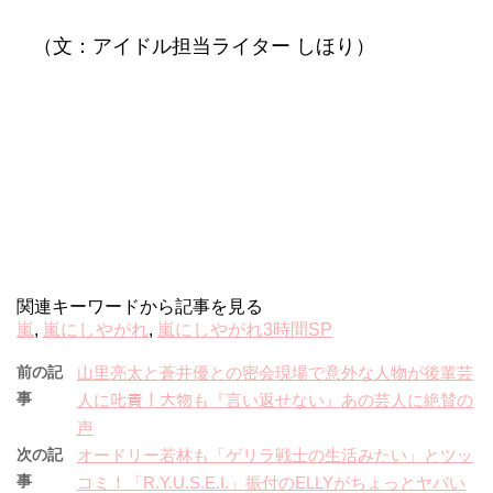
（文：アイドル担当ライター しほり）
関連キーワードから記事を見る
嵐
,
嵐にしやがれ
,
嵐にしやがれ3時間SP
前の記
山里亮太と蒼井優との密会現場で意外な人物が後輩芸
事
人に𠮟責！大物も『言い返せない』あの芸人に絶賛の
声
次の記
オードリー若林も「ゲリラ戦士の生活みたい」とツッ
事
コミ！「R.Y.U.S.E.I.」振付のELLYがちょっとヤバい