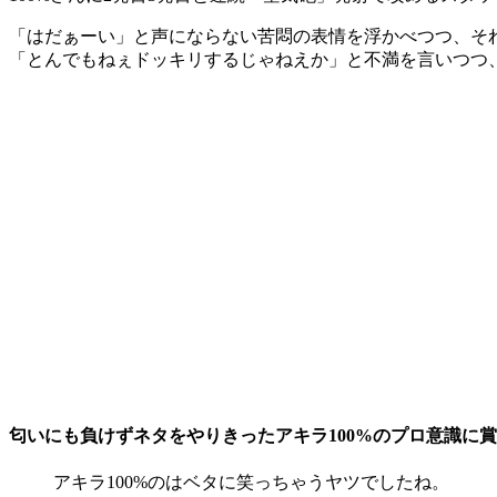
「はだぁーい」と声にならない苦悶の表情を浮かべつつ、そ
「とんでもねぇドッキリするじゃねえか」と不満を言いつつ
匂いにも負けずネタをやりきったアキラ100%のプロ意識に
アキラ100%のはベタに笑っちゃうヤツでしたね。