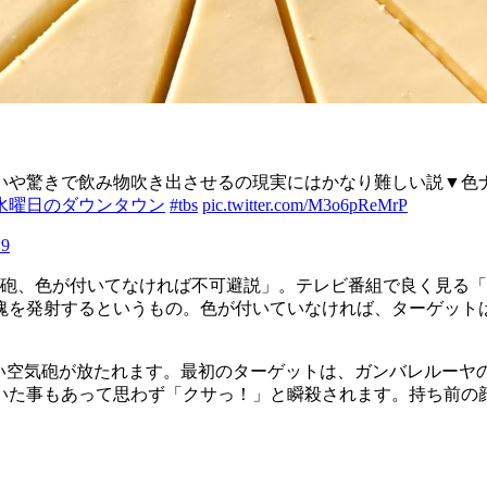
笑いや驚きで飲み物吹き出させるの現実にはかなり難しい説▼色
水曜日のダウンタウン
#tbs
pic.twitter.com/M3o6pReMrP
19
気砲、色が付いてなければ不可避説」。テレビ番組で良く見る
塊を発射するというもの。色が付いていなければ、ターゲット
匂い空気砲が放たれます。最初のターゲットは、ガンバレルーヤ
いた事もあって思わず「クサっ！」と瞬殺されます。持ち前の