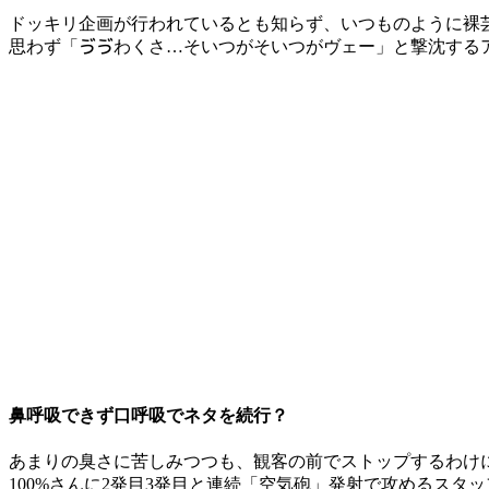
ドッキリ企画が行われているとも知らず、いつものように裸芸
思わず「ゔゔわくさ…そいつがそいつがヴェー」と撃沈するア
鼻呼吸できず口呼吸でネタを続行？
あまりの臭さに苦しみつつも、観客の前でストップするわけ
100%さんに2発目3発目と連続「空気砲」発射で攻めるスタッ