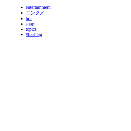
entertainment
エンタメ
hot
snap
topics
#hashtag