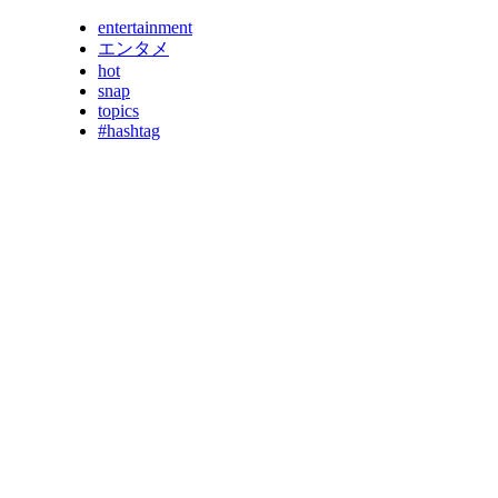
entertainment
エンタメ
hot
snap
topics
#hashtag