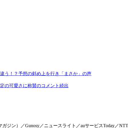
違う！？予想の斜め上を行き「まさか」の声
定の可愛さに称賛のコメント続出
マイマガジン）／Gunosy／ニュースライト／auサービスToday／NTTドコモ「Me