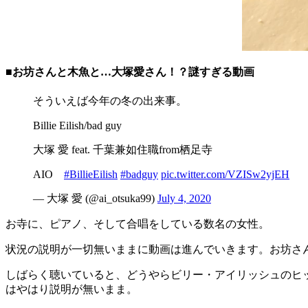
■お坊さんと木魚と…大塚愛さん！？謎すぎる動画
そういえば今年の冬の出来事。
Billie Eilish/bad guy
大塚 愛 feat. 千葉兼如住職from栖足寺
AIO
#BillieEilish
#badguy
pic.twitter.com/VZISw2yjEH
— 大塚 愛 (@ai_otsuka99)
July 4, 2020
お寺に、ピアノ、そして合唱をしている数名の女性。
状況の説明が一切無いままに動画は進んでいきます。お坊さ
しばらく聴いていると、どうやらビリー・アイリッシュのヒッ
はやはり説明が無いまま。