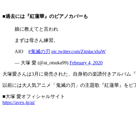
■過去には『紅蓮華』のピアノカバーも
娘に教えてと言われ
まずは母さん練習。
AIO
#鬼滅の刃
pic.twitter.com/ZimlacxbaW
— 大塚 愛 (@ai_otsuka99)
February 4, 2020
大塚愛さんは3月に発売された、自身初の楽譜付きアルバム『Aio 
以前には大人気アニメ「鬼滅の刃」の主題歌『紅蓮華』をピ
■大塚 愛オフィシャルサイト
https://avex.jp/ai/