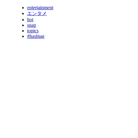
entertainment
エンタメ
hot
snap
topics
#hashtag