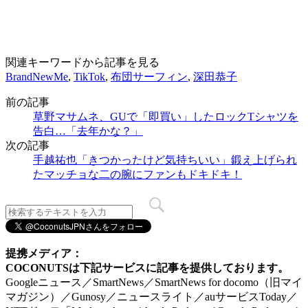
関連キーワードから記事を見る
BrandNewMe
,
TikTok
,
布団サーフィン
,
深田恭子
前の記事
草野マサムネ、GUで「即買い」したロックTシャツを
告白…「去年かな？」
次の記事
手越祐也「きつかったけど気持ちいい」鍛え上げられ
たマッチョな二の腕にファンもドキドキ！
提携メディア：
COCONUTSは下記サービスに記事を提供しております。
Googleニュース／SmartNews／SmartNews for docomo（旧マイ
マガジン）／Gunosy／ニュースライト／auサービスToday／