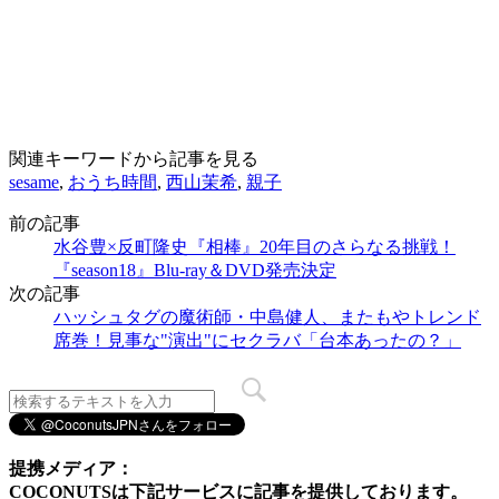
関連キーワードから記事を見る
sesame
,
おうち時間
,
西山茉希
,
親子
前の記事
水谷豊×反町隆史『相棒』20年目のさらなる挑戦！
『season18』Blu-ray＆DVD発売決定
次の記事
ハッシュタグの魔術師・中島健人、またもやトレンド
席巻！見事な"演出"にセクラバ「台本あったの？」
提携メディア：
COCONUTSは下記サービスに記事を提供しております。