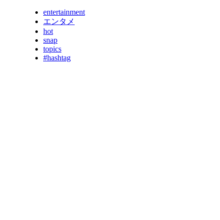
entertainment
エンタメ
hot
snap
topics
#hashtag