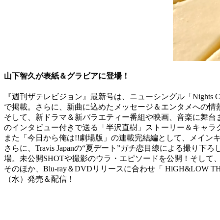
山下智久が表紙＆グラビアに登場！
『週刊ザテレビジョン』最新号は、ニューシングル「Night
で掲載。さらに、新曲に込めたメッセージ＆エンタメへの情
そして、新ドラマ＆新バラエティー番組や映画、音楽に舞台ま
のインタビュー付きで送る「半沢直樹」ストーリー＆キャラ
また「今日から俺は!!劇場版」の連載完結編として、メイ
さらに、Travis Japanの“夏デート”ガチ恋目線による撮
場。未公開SHOTや撮影のウラ・エピソードを公開！そして、嵐＆K
そのほか、Blu-ray＆DVDリリースに合わせ「 HiGH&L
（水）発売＆配信！