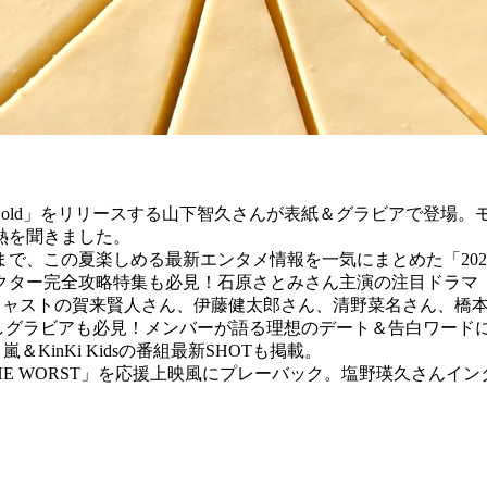
s Cold」をリリースする山下智久さんが表紙＆グラビアで登場
熱を聞きました。
で、この夏楽しめる最新エンタメ情報を一気にまとめた「20
クター完全攻略特集も必見！石原さとみさん主演の注目ドラマ「
ンキャストの賀来賢人さん、伊藤健太郎さん、清野菜名さん、橋
り下ろしグラビアも必見！メンバーが語る理想のデート＆告白ワードにも
inKi Kidsの番組最新SHOTも掲載。
OW THE WORST」を応援上映風にプレーバック。塩野瑛久さ