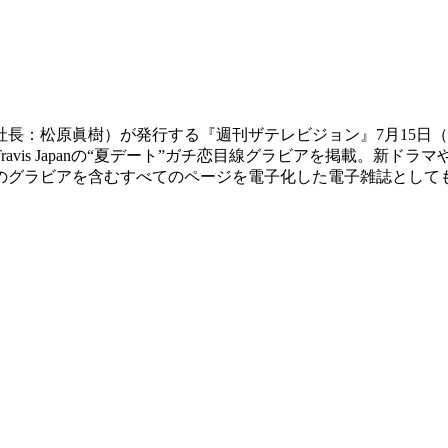
長：松原眞樹）が発行する『週刊ザテレビジョン』7月15日（水）発
vis Japanの“夏デート”ガチ恋目線グラビアを掲載。新
のグラビアを含むすべてのページを電子化した電子雑誌として