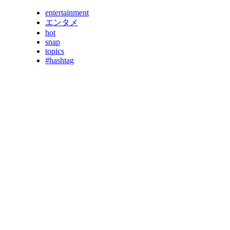
entertainment
エンタメ
hot
snap
topics
#hashtag