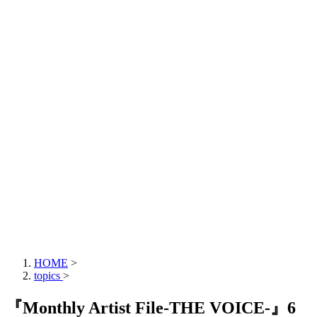
HOME
>
topics
>
『Monthly Artist File-THE VOICE-』6