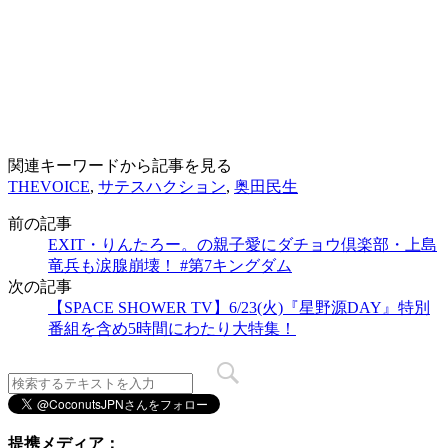
関連キーワードから記事を見る
THEVOICE
,
サテスハクション
,
奥田民生
前の記事
EXIT・りんたろー。の親子愛にダチョウ倶楽部・上島
竜兵も涙腺崩壊！ #第7キングダム
次の記事
【SPACE SHOWER TV】6/23(火)『星野源DAY』特別
番組を含め5時間にわたり大特集！
提携メディア：