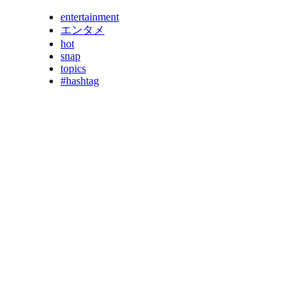
entertainment
エンタメ
hot
snap
topics
#hashtag