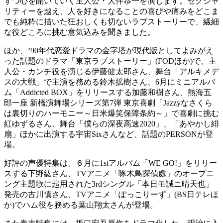
ずつ心を開いていく主人公・大伴恭一を演じます。セクシャ
リティーを越え、人を好きになることの喜びや痛みをどこま
でも純粋に描いた狂おしくも切ないラブストーリーで、繊細
な役どころに挑む意気込みを聞きました。
ほか、’90年代恋愛ドラマの金字塔が現代版としてよみがえ
った話題のドラマ「東京ラブストーリー」(FODほか)で、主
人公・カンチ役を演じる伊藤健太郎さん、舞台「アルキメデ
スの大戦」で主演を務める鈴木拡樹さん、6月にミニアルバ
ム「Addicted BOX」をリリースする加藤和樹さん、熱海五
郎一座 新橋演舞場シリーズ第7弾 東京喜劇「Jazzyなさくら
は裏切りのハーモニー～日米爆笑保障条約～」で喜劇に挑む
紅ゆずるさん、舞台「僕らの深夜高速2020」、「あやかし緋
扇」ほかに出演する宇宙Sixさんなど、話題のPERSONが登
場。
好評の声優特集は、６月に1stアルバム「WE GO!」をリリー
スする下野紘さん、TVアニメ「啄木鳥探偵處」のオープニ
ング主題歌に起用された3rdシングル「本日モ誠ニ晴天也」
発売の古川慎さん、TVアニメ「ぽっこりーず」(BS日テレほ
か)でハム役を務める葉山翔太さんが登場。