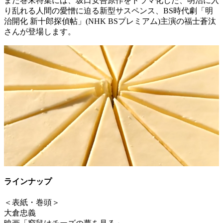
また巻末特集には、坂口安吾原作をドラマ化した、明治に入
り乱れる人間の愛憎に迫る新型サスペンス、BS時代劇「明
治開化 新十郎探偵帖」(NHK BSプレミアム)主演の福士蒼汰
さんが登場します。
ラインナップ
＜表紙・巻頭＞
大倉忠義