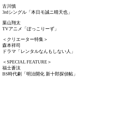
古川慎
3rdシングル「本日モ誠ニ晴天也」
葉山翔太
TVアニメ「ぽっこりーず」
＜クリエーター特集＞
森本祥司
ドラマ「レンタルなんもしない人」
＜SPECIAL FEATURE＞
福士蒼汰
BS時代劇「明治開化 新十郎探偵帖」