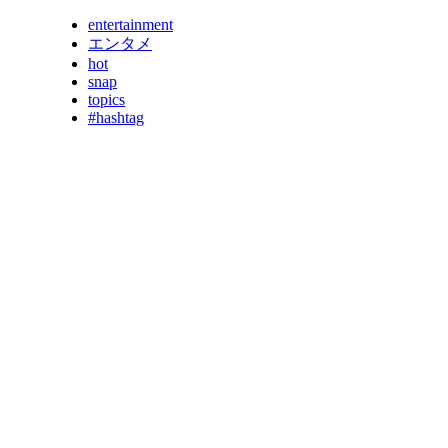
entertainment
エンタメ
hot
snap
topics
#hashtag