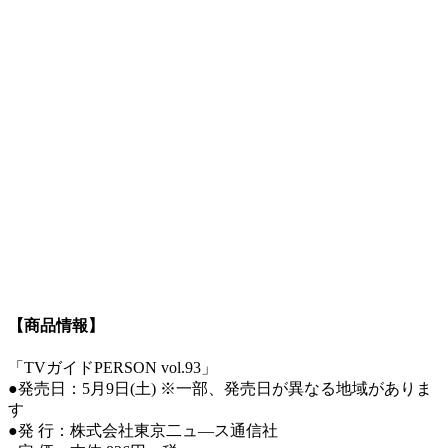
【商品情報】
「TVガイドPERSON vol.93」
●発売日：5月9日(土) ※一部、発売日が異なる地域がありま
す
●発 行：株式会社東京二ュ―ス通信社