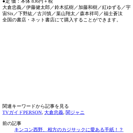
●定 価：本体 836円＋税
大倉忠義／伊藤健太郎／鈴木拡樹／加藤和樹／紅ゆずる／宇
宙Six／下野紘／古川慎／葉山翔太／森本祥司／福士蒼汰
全国の書店・ネット書店にて購入することができます。
関連キーワードから記事を見る
TVガイドPERSON
,
大倉忠義
,
関ジャニ
前の記事
キンコン西野、相方のカジサックに愛ある手紙！？