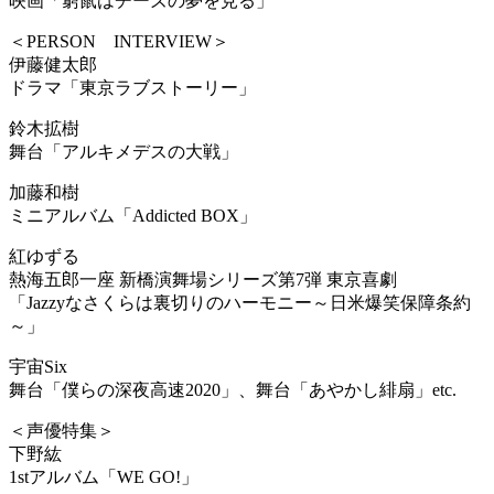
映画「窮鼠はチーズの夢を見る」
＜PERSON INTERVIEW＞
伊藤健太郎
ドラマ「東京ラブストーリー」
鈴木拡樹
舞台「アルキメデスの大戦」
加藤和樹
ミニアルバム「Addicted BOX」
紅ゆずる
熱海五郎一座 新橋演舞場シリーズ第7弾 東京喜劇
「Jazzyなさくらは裏切りのハーモニー～日米爆笑保障条約
～」
宇宙Six
舞台「僕らの深夜高速2020」、舞台「あやかし緋扇」etc.
＜声優特集＞
下野紘
1stアルバム「WE GO!」