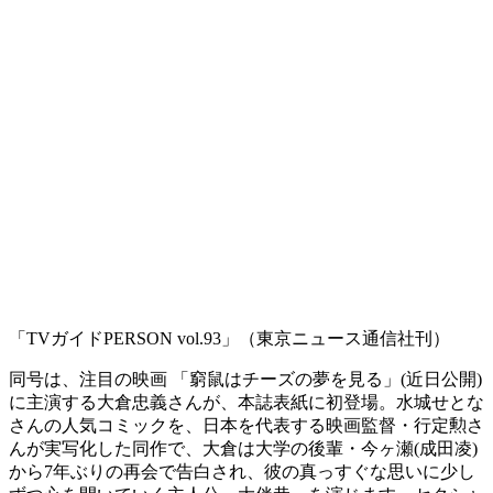
「TVガイドPERSON vol.93」（東京ニュース通信社刊）
同号は、注目の映画 「窮鼠はチーズの夢を見る」(近日公開)
に主演する大倉忠義さんが、本誌表紙に初登場。水城せとな
さんの人気コミックを、日本を代表する映画監督・行定勲さ
んが実写化した同作で、大倉は大学の後輩・今ヶ瀬(成田凌)
から7年ぶりの再会で告白され、彼の真っすぐな思いに少し