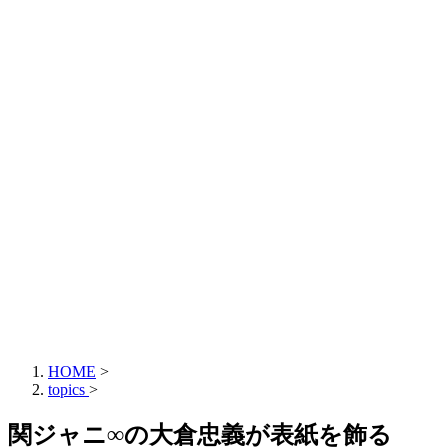
HOME
>
topics
>
関ジャニ∞の大倉忠義が表紙を飾る