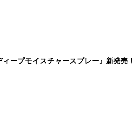
ディープモイスチャースプレー』新発売！