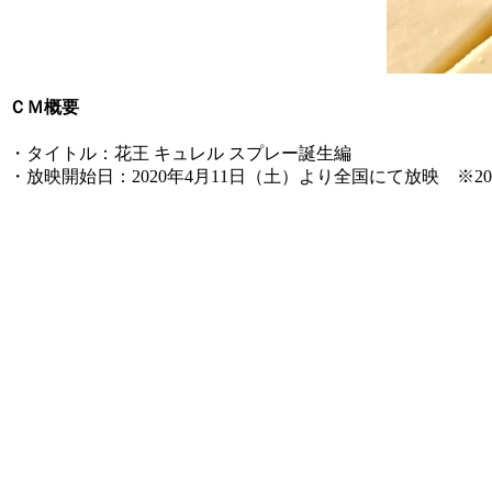
ＣＭ概要
・タイトル：花王 キュレル スプレー誕生編
・放映開始日：2020年4月11日（土）より全国にて放映 ※2