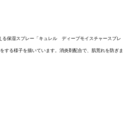
える保湿スプレー「キュレル ディープモイスチャースプレ
※をする様子を描いています。消炎剤配合で、肌荒れを防ぎま