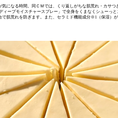
が気になる時間。同ＣＭでは、くり返しがちな肌荒れ・カサつ
 ディープモイスチャースプレー」で全身をくまなくシューっと
合で肌荒れを防ぎます。また、セラミド機能成分※1（保湿）
ミド