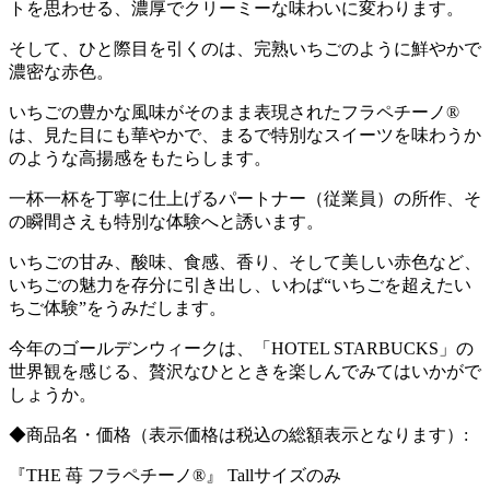
トを思わせる、濃厚でクリーミーな味わいに変わります。
そして、ひと際目を引くのは、完熟いちごのように鮮やかで
濃密な赤色。
いちごの豊かな風味がそのまま表現されたフラペチーノ®
は、見た目にも華やかで、まるで特別なスイーツを味わうか
のような高揚感をもたらします。
一杯一杯を丁寧に仕上げるパートナー（従業員）の所作、そ
の瞬間さえも特別な体験へと誘います。
いちごの甘み、酸味、食感、香り、そして美しい赤色など、
いちごの魅力を存分に引き出し、いわば“いちごを超えたい
ちご体験”をうみだします。
今年のゴールデンウィークは、「HOTEL STARBUCKS」の
世界観を感じる、贅沢なひとときを楽しんでみてはいかがで
しょうか。
◆商品名・価格（表示価格は税込の総額表示となります）:
『THE 苺 フラペチーノ®』 Tallサイズのみ