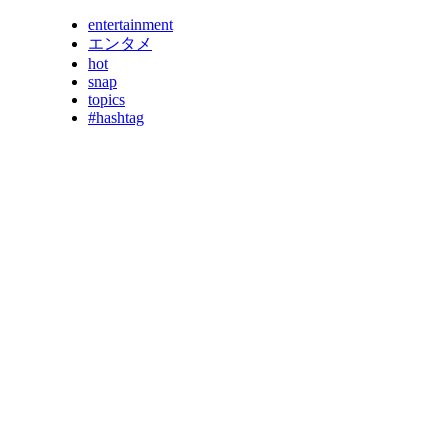
entertainment
エンタメ
hot
snap
topics
#hashtag