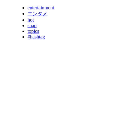
entertainment
エンタメ
hot
snap
topics
#hashtag