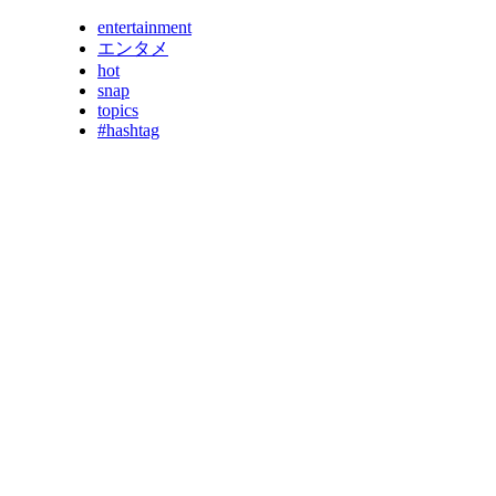
entertainment
エンタメ
hot
snap
topics
#hashtag