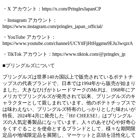
・X アカウント：https://x.com/PringlesJapanCP
・Instagram アカウント：
https://www.instagram.com/pringles_japan_official/
・YouTube アカウント：
https://www.youtube.com/channel/UCYtlFjHtHggmu9EJu3wqzrA
・TikTok アカウント：https://www.tiktok.com/@pringles_jp
■プリングルズについて
プリングルズは世界140カ国以上で販売されているポテトチ
ップスの代表ブランドで、日本では1994年から販売が始まり
ました。大きなひげがトレードマークのMr.Pは、1968年にア
メリカでプリングルズが発売されて以来、プリングルズのキ
ャラクターとして親しまれています。他のポテトチップスで
は味わえない、プリングルズ特有のしっかりとした味わいが
特長。2024年4月に発売した「Hi! CHEESE!」はプリングル
ズの人気定番製品になっています。人々のあそび心や好奇心
をくすぐることを使命とするブランドとして、様々な期間限
定品や地域限定品を展開し、マーケットと店頭を活性化して