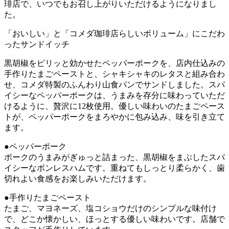
琲店で、いつでもお召し上がりいただけるようになりまし
た。
「おいしい」と「コメダ珈琲店らしいボリューム」にこだわ
ったサンドイッチ
黒胡椒をピリッと効かせたペッパーポークを、店内仕込みの
手作りたまごペーストと、シャキシャキのレタスと組み合わ
せ、コメダ特製のふんわり山食パンでサンドしました。スパ
イシーなペッパーポークは、うまみを存分に味わっていただ
けるように、贅沢に12枚使用。優しい味わいのたまごペース
トが、ペッパーポークをまろやかに包み込み、味を引き立て
ます。
●ペッパーポーク
ポークのうまみがぎゅっと詰まった、黒胡椒をまぶしたスパ
イシーなボンレスハムです。重ねてもしっとり柔らかく、歯
切れよい食感をお楽しみいただけます。
●手作りたまごペースト
たまご、マヨネーズ、塩コショウだけのシンプルな味付け
で、どこか懐かしい、ほっとする優しい味わいです。店舗で