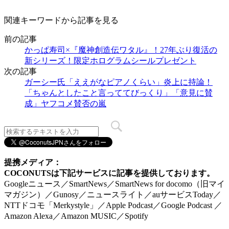
関連キーワードから記事を見る
前の記事
かっぱ寿司×『魔神創造伝ワタル』！27年ぶり復活の
新シリーズ！限定ホログラムシールプレゼント
次の記事
ガーシー氏「ええがなピアノくらい」炎上に持論！
「ちゃんとしたこと言っててびっくり」「意見に賛
成」ヤフコメ賛否の嵐
提携メディア：
COCONUTSは下記サービスに記事を提供しております。
Googleニュース／SmartNews／SmartNews for docomo（旧マイ
マガジン）／Gunosy／ニュースライト／auサービスToday／
NTTドコモ「Merkystyle」／Apple Podcast／Google Podcast ／
Amazon Alexa／Amazon MUSIC／Spotify