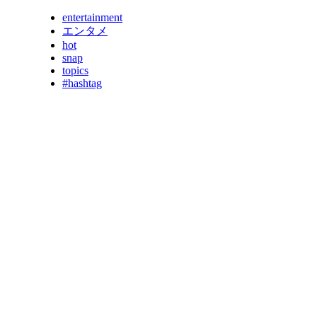
entertainment
エンタメ
hot
snap
topics
#hashtag