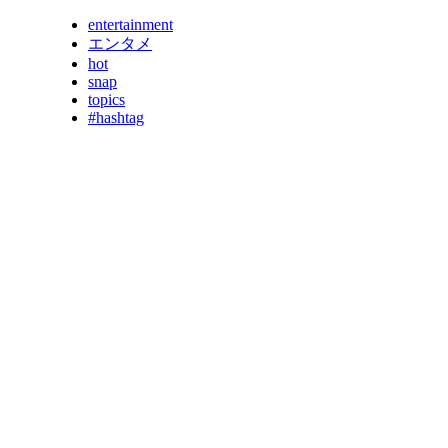
entertainment
エンタメ
hot
snap
topics
#hashtag