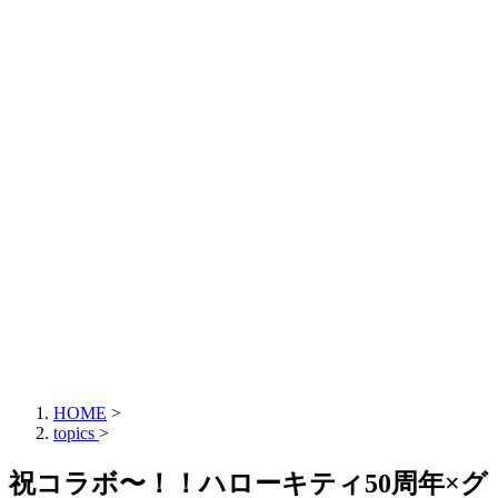
HOME
>
topics
>
祝コラボ〜！！ハローキティ50周年×グ