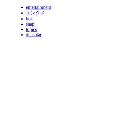
entertainment
エンタメ
hot
snap
topics
#hashtag