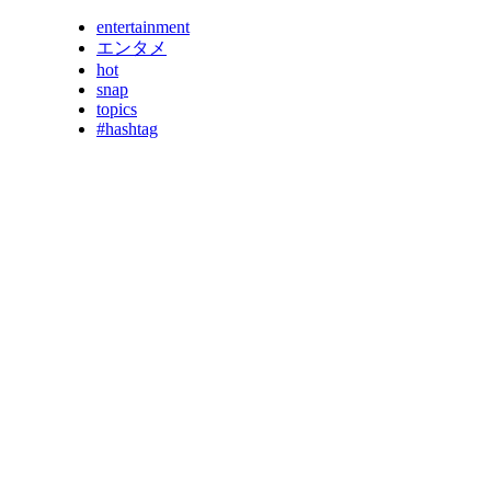
entertainment
エンタメ
hot
snap
topics
#hashtag