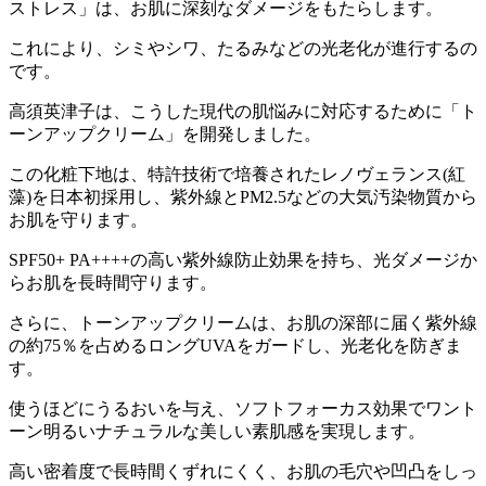
ストレス」は、お肌に深刻なダメージをもたらします。
これにより、シミやシワ、たるみなどの光老化が進行するの
です。
高須英津子は、こうした現代の肌悩みに対応するために「ト
ーンアップクリーム」を開発しました。
この化粧下地は、特許技術で培養されたレノヴェランス(紅
藻)を日本初採用し、紫外線とPM2.5などの大気汚染物質から
お肌を守ります。
SPF50+ PA++++の高い紫外線防止効果を持ち、光ダメージか
らお肌を長時間守ります。
さらに、トーンアップクリームは、お肌の深部に届く紫外線
の約75％を占めるロングUVAをガードし、光老化を防ぎま
す。
使うほどにうるおいを与え、ソフトフォーカス効果でワント
ーン明るいナチュラルな美しい素肌感を実現します。
高い密着度で長時間くずれにくく、お肌の毛穴や凹凸をしっ