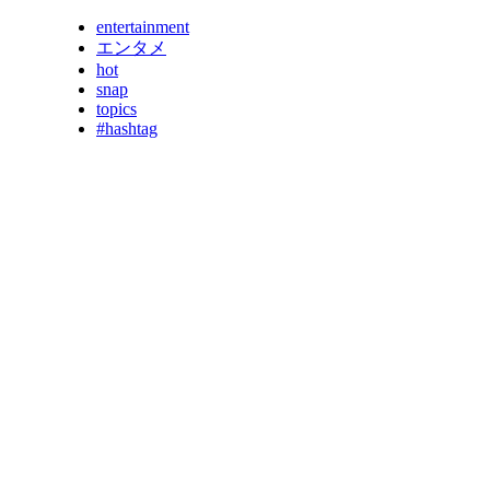
entertainment
エンタメ
hot
snap
topics
#hashtag