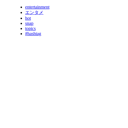
entertainment
エンタメ
hot
snap
topics
#hashtag