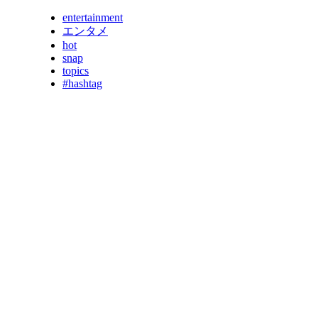
entertainment
エンタメ
hot
snap
topics
#hashtag