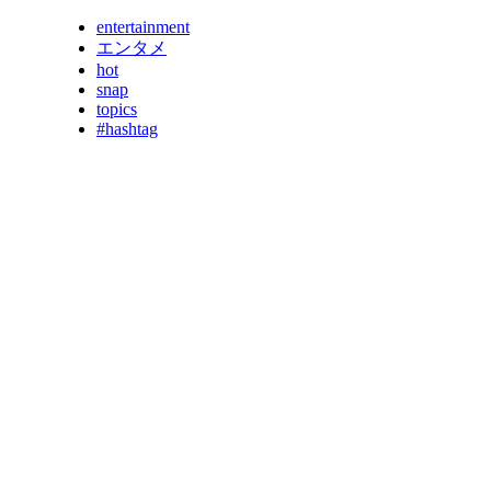
entertainment
エンタメ
hot
snap
topics
#hashtag