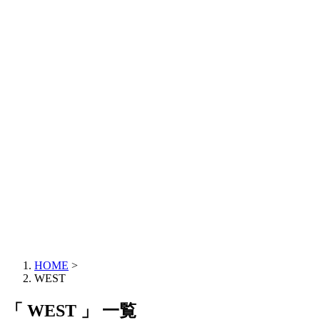
HOME
>
WEST
「 WEST 」 一覧