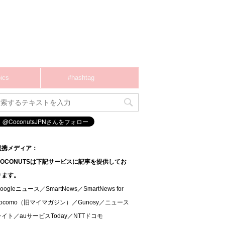
ics
#hashtag
提携メディア：
COCONUTSは下記サービスに記事を提供してお
ります。
oogleニュース／SmartNews／SmartNews for
docomo（旧マイマガジン）／Gunosy／ニュース
ライト／auサービスToday／NTTドコモ