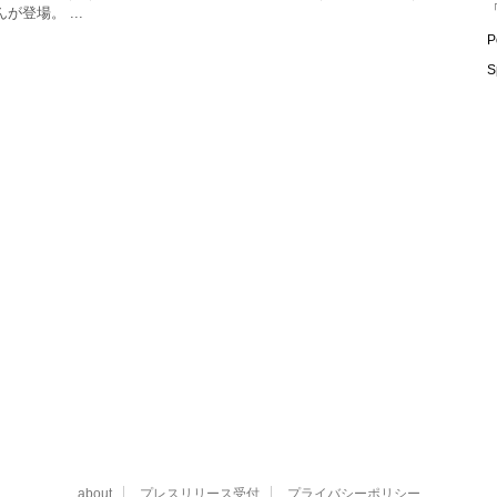
「
が登場。 ...
P
S
about
プレスリリース受付
プライバシーポリシー