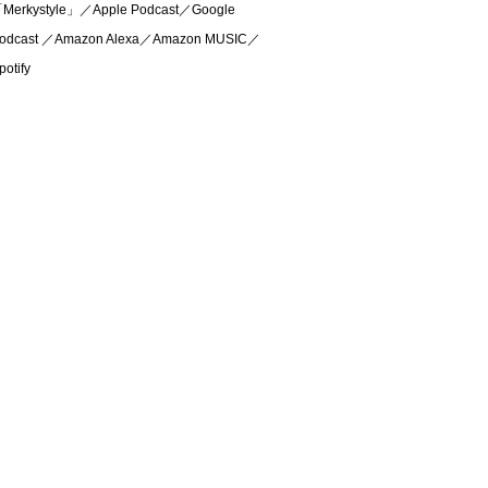
Merkystyle」／Apple Podcast／Google
odcast ／Amazon Alexa／Amazon MUSIC／
potify