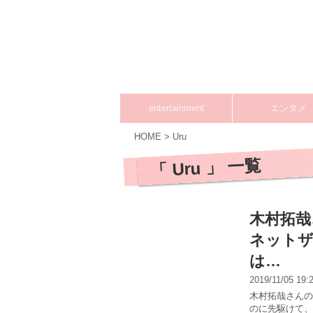
entertainment
エンタメ
HOME
>
Uru
「 Uru 」 一覧
木村拓哉
ネットザ
は…
2019/11/05 19
木村拓哉さんのア
のに先駆けて、1