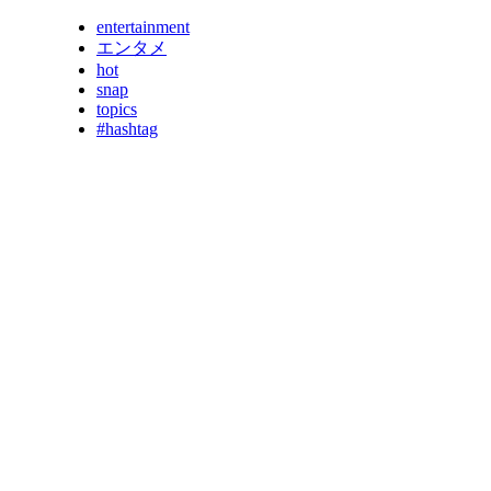
entertainment
エンタメ
hot
snap
topics
#hashtag