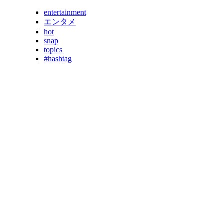
entertainment
エンタメ
hot
snap
topics
#hashtag