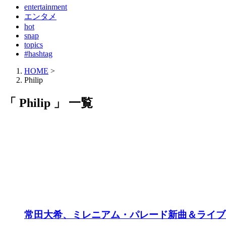
entertainment
エンタメ
hot
snap
topics
#hashtag
HOME
>
Philip
「 Philip 」 一覧
常田大希、ミレニアム・パレード新曲＆ライブ