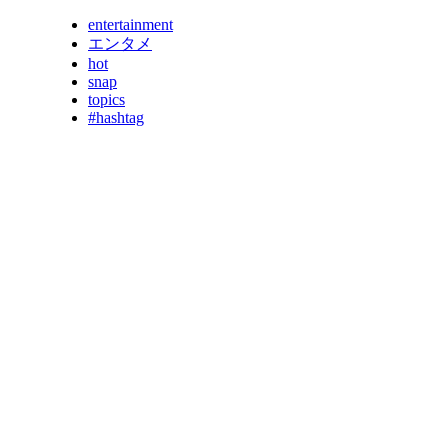
entertainment
エンタメ
hot
snap
topics
#hashtag