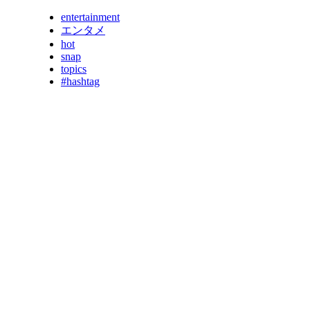
entertainment
エンタメ
hot
snap
topics
#hashtag