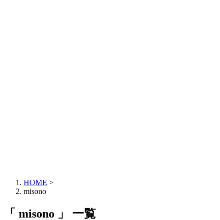
HOME
>
misono
「 misono 」 一覧