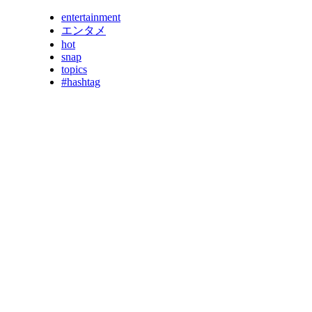
entertainment
エンタメ
hot
snap
topics
#hashtag