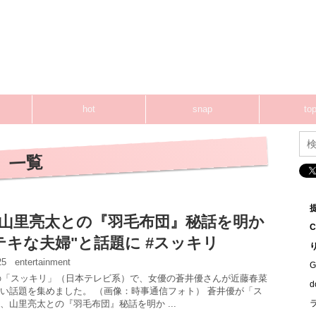
hot
snap
top
」 一覧
山里亮太との『羽毛布団』秘話を明か
テキな夫婦"と話題に #スッキリ
:25
entertainment
G
送の「スッキリ」（日本テレビ系）で、女優の蒼井優さんが近藤春菜
い話題を集めました。 （画像：時事通信フォト） 蒼井優が「ス
、山里亮太との『羽毛布団』秘話を明か ...