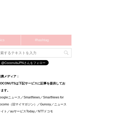
ics
#hashtag
提携メディア：
COCONUTSは下記サービスに記事を提供してお
ります。
oogleニュース／SmartNews／SmartNews for
docomo（旧マイマガジン）／Gunosy／ニュース
ライト／auサービスToday／NTTドコモ