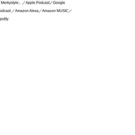
Merkystyle」／Apple Podcast／Google
odcast ／Amazon Alexa／Amazon MUSIC／
potify