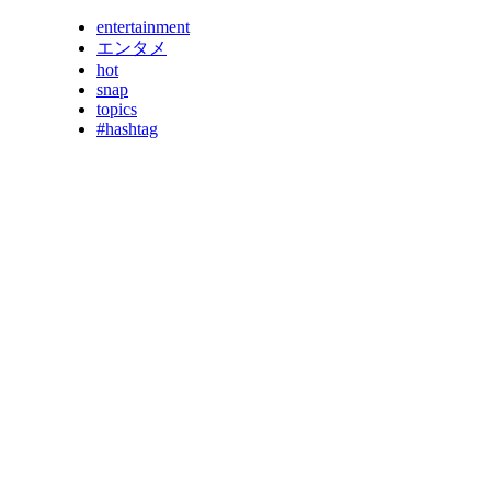
entertainment
エンタメ
hot
snap
topics
#hashtag