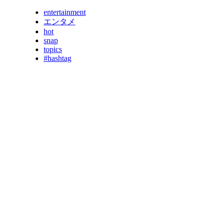
entertainment
エンタメ
hot
snap
topics
#hashtag