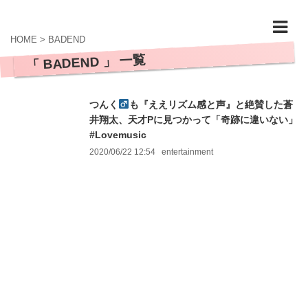
HOME
>
BADEND
「 BADEND 」 一覧
つんく
も『ええリズム感と声』と絶賛した蒼
井翔太、天才Pに見つかって「奇跡に違いない」
#Lovemusic
2020/06/22 12:54
entertainment