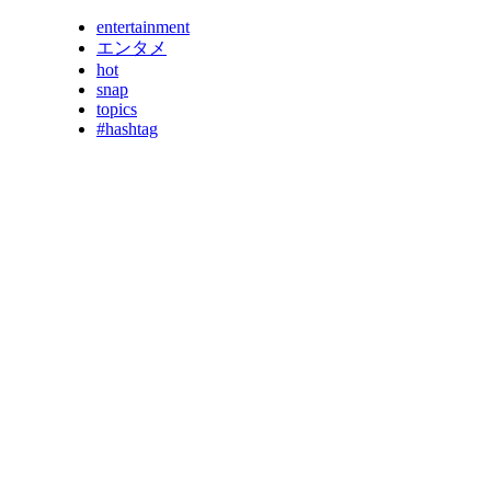
entertainment
エンタメ
hot
snap
topics
#hashtag