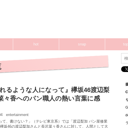
hot
snap
top
覧
れるような人になって』欅坂46渡辺梨
菜々香へのパン職人の熱い言葉に感
G
:04
entertainment
欅って、書けない？」（テレビ東京系）では「渡辺梨加 パン屋修業
欅坂46の渡辺梨加さんと長沢菜々香さんに対して、人間として大