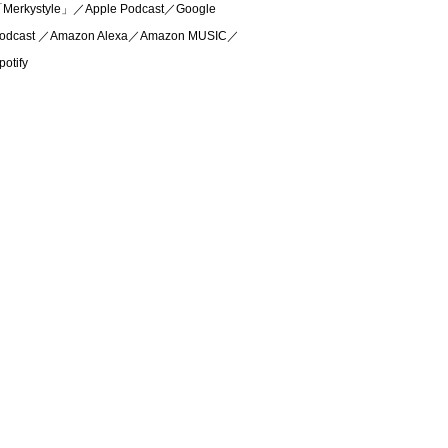
Merkystyle」／Apple Podcast／Google
odcast ／Amazon Alexa／Amazon MUSIC／
potify