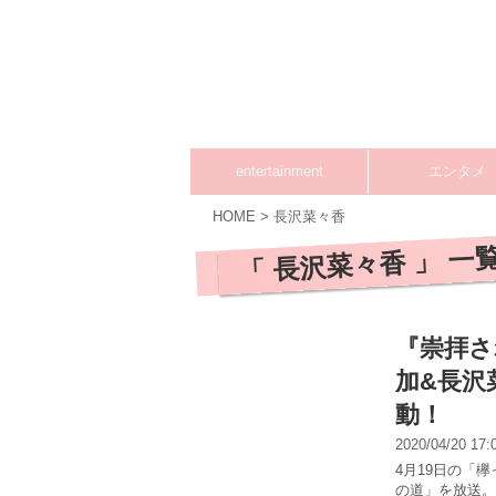
entertainment
エンタメ
HOME
>
長沢菜々香
「 長沢菜々香 」 一
『崇拝さ
加&長沢
動！
2020/04/20 17
4月19日の「
の道」を放送。