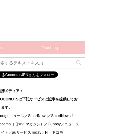
ics
#hashtag
提携メディア：
COCONUTSは下記サービスに記事を提供してお
ります。
oogleニュース／SmartNews／SmartNews for
docomo（旧マイマガジン）／Gunosy／ニュース
ライト／auサービスToday／NTTドコモ