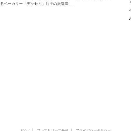
「
るベーカリー「デッセム」店主の廣瀬満 ...
P
S
about
プレスリリース受付
プライバシーポリシー