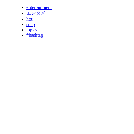
entertainment
エンタメ
hot
snap
topics
#hashtag