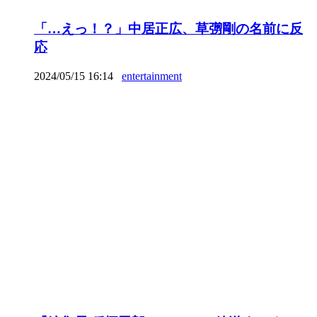
「…えっ！？」中居正広、草彅剛の名前に反
応
2024/05/15 16:14
entertainment