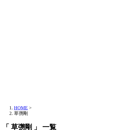
HOME
>
草彅剛
「 草彅剛 」 一覧