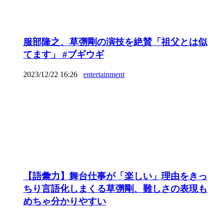
服部隆之、草彅剛の演技を絶賛「祖父とは似
てます」 #ブギウギ
2023/12/22 16:26
entertainment
【語彙力】舞台仕事が「楽しい」理由をきっ
ちり言語化しまくる草彅剛、難しさの表現も
めちゃ分かりやすい