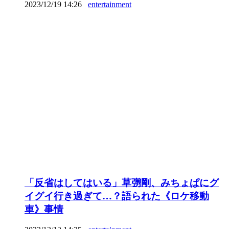
2023/12/19 14:26
entertainment
「反省はしてはいる」草彅剛、みちょぱにグ
イグイ行き過ぎて…？語られた《ロケ移動
車》事情