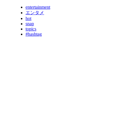
entertainment
エンタメ
hot
snap
topics
#hashtag