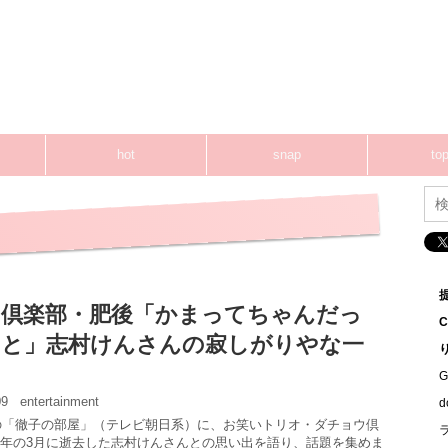
hot
snap
top
倶楽部・肥後「かまってちゃんだっ
と」志村けんさんの寂しがりやな一
G
:09
entertainment
送の「徹子の部屋」（テレビ朝日系）に、お笑いトリオ・ダチョウ倶
年の3月に逝去した志村けんさんとの思い出を語り、話題を集めま