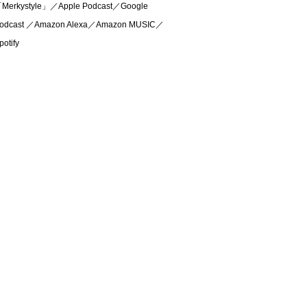
Merkystyle」／Apple Podcast／Google
odcast ／Amazon Alexa／Amazon MUSIC／
potify