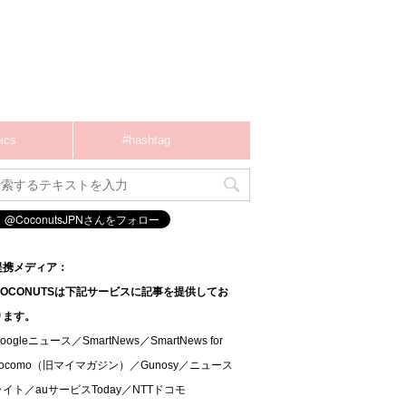
ics
#hashtag
提携メディア：
COCONUTSは下記サービスに記事を提供してお
ります。
oogleニュース／SmartNews／SmartNews for
docomo（旧マイマガジン）／Gunosy／ニュース
ライト／auサービスToday／NTTドコモ