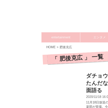
entertainment
エンタメ
HOME
>
肥後克広
「 肥後克広 」 一覧
ダチョウ
たんだな
面語る
2020/11/18 16
11月18日放
楽部が登場。今