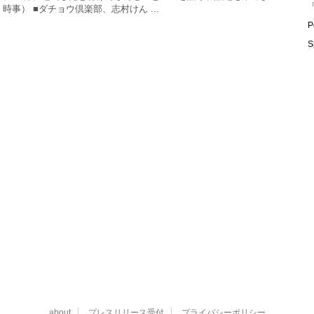
「
時事） ■ダチョウ倶楽部、志村けん ...
P
S
about
プレスリリース受付
プライバシーポリシー