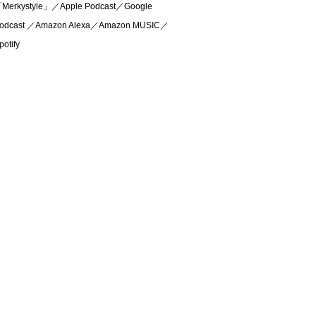
Merkystyle」／Apple Podcast／Google
odcast ／Amazon Alexa／Amazon MUSIC／
potify