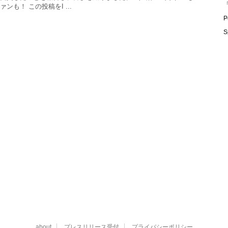
「
ンも！ この投稿をI ...
P
S
about
プレスリリース受付
プライバシーポリシー