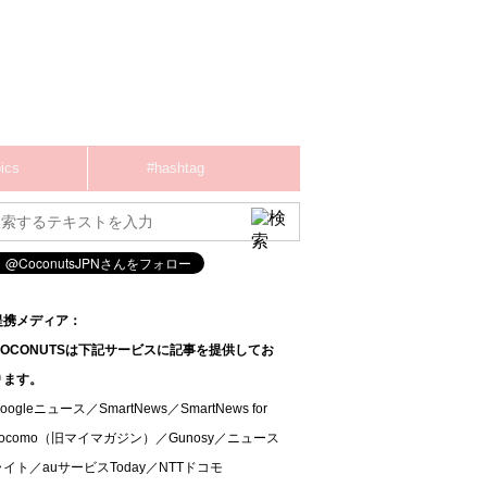
ics
#hashtag
提携メディア：
COCONUTSは下記サービスに記事を提供してお
ります。
oogleニュース／SmartNews／SmartNews for
docomo（旧マイマガジン）／Gunosy／ニュース
ライト／auサービスToday／NTTドコモ