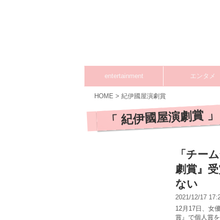
entertainment
エンタメ
HOME
>
紀伊國屋演劇賞
「 紀伊國屋演劇賞 」
「チーム
劇賞』受
ない
2021/12/17 17
12月17日、女
賞』で個人賞を