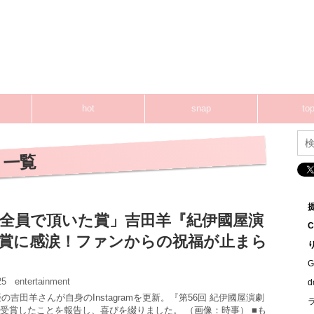
hot
snap
top
 一覧
全員で頂いた賞」吉田羊『紀伊國屋演
賞に感涙！ファンからの祝福が止まら
G
:25
entertainment
優の吉田羊さんが自身のInstagramを更新。『第56回 紀伊國屋演劇
受賞したことを報告し、喜びを綴りました。 （画像：時事） ■も