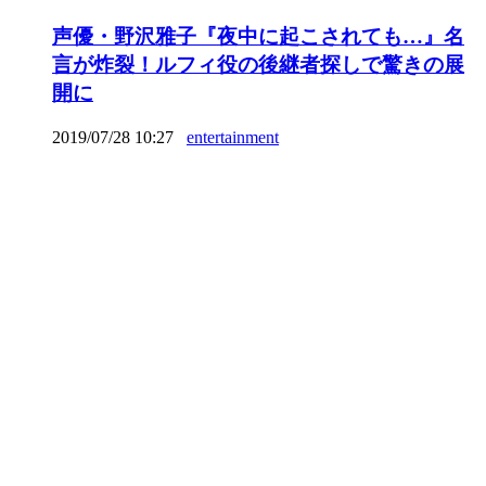
声優・野沢雅子『夜中に起こされても…』名
言が炸裂！ルフィ役の後継者探しで驚きの展
開に
2019/07/28 10:27
entertainment