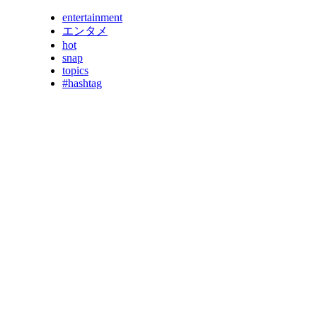
entertainment
エンタメ
hot
snap
topics
#hashtag