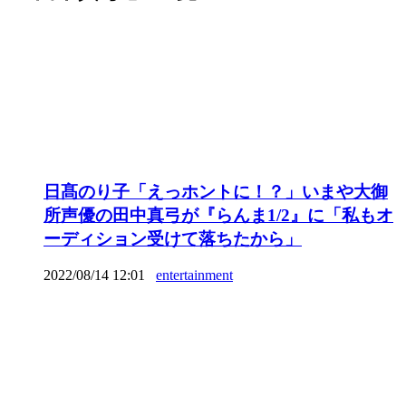
日髙のり子「えっホントに！？」いまや大御
所声優の田中真弓が『らんま1/2』に「私もオ
ーディション受けて落ちたから」
2022/08/14 12:01
entertainment