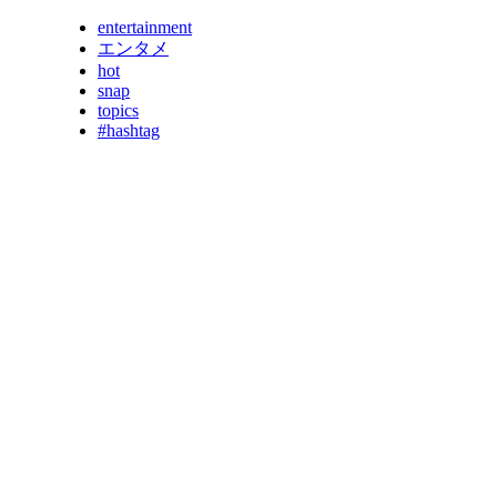
entertainment
エンタメ
hot
snap
topics
#hashtag