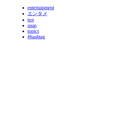
entertainment
エンタメ
hot
snap
topics
#hashtag