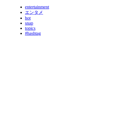
entertainment
エンタメ
hot
snap
topics
#hashtag