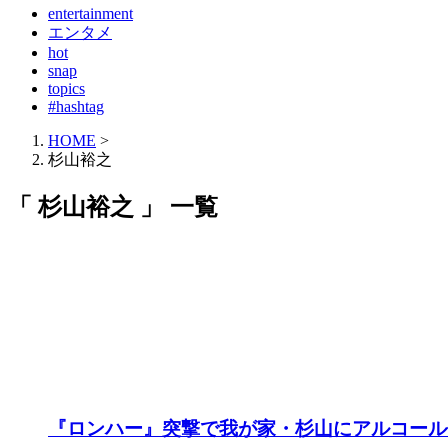
entertainment
エンタメ
hot
snap
topics
#hashtag
HOME
>
杉山裕之
「 杉山裕之 」 一覧
『ロンハー』突撃で我が家・杉山にアルコール