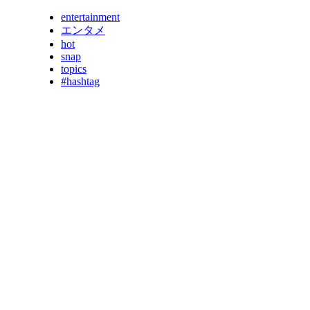
entertainment
エンタメ
hot
snap
topics
#hashtag