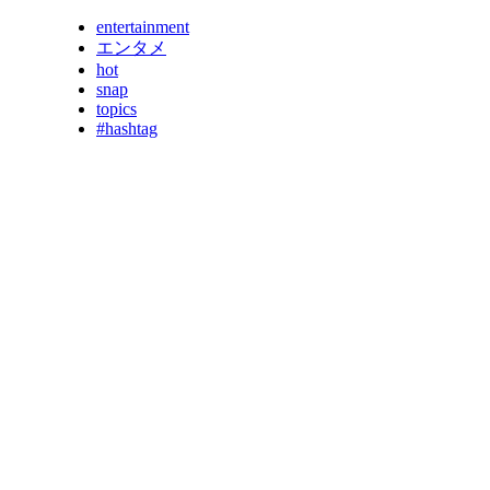
entertainment
エンタメ
hot
snap
topics
#hashtag