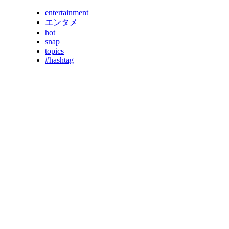
entertainment
エンタメ
hot
snap
topics
#hashtag