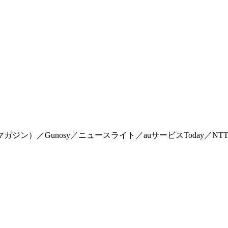
マイマガジン）／Gunosy／ニュースライト／auサービスToday／NTTドコモ「Me