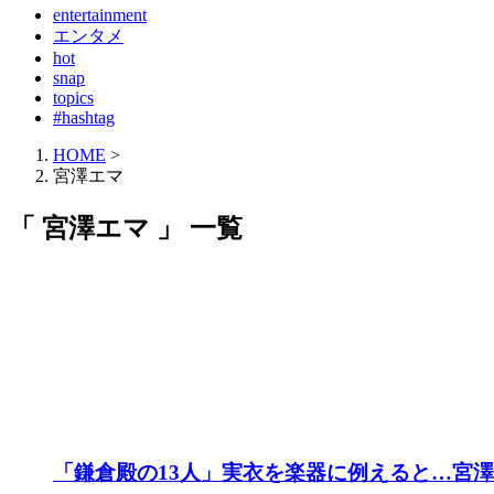
entertainment
エンタメ
hot
snap
topics
#hashtag
HOME
>
宮澤エマ
「 宮澤エマ 」 一覧
「鎌倉殿の13人」実衣を楽器に例えると…宮