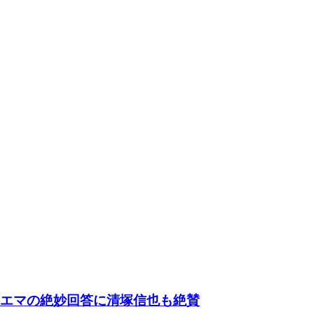
澤エマの絶妙回答に清塚信也も絶賛