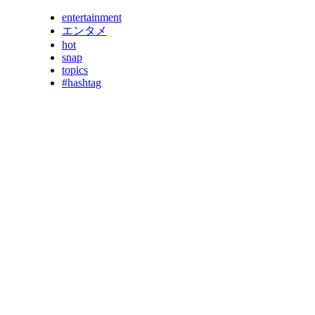
entertainment
エンタメ
hot
snap
topics
#hashtag