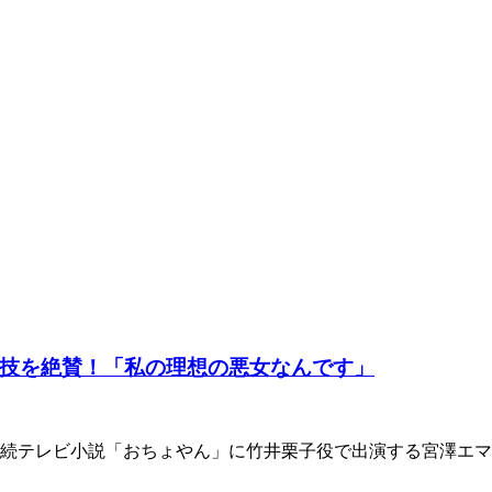
技を絶賛！「私の理想の悪女なんです」
HK連続テレビ小説「おちょやん」に竹井栗子役で出演する宮澤