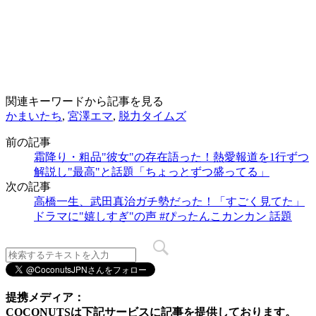
関連キーワードから記事を見る
かまいたち
,
宮澤エマ
,
脱力タイムズ
前の記事
霜降り・粗品"彼女"の存在語った！熱愛報道を1行ずつ
解説し"最高"と話題「ちょっとずつ盛ってる」
次の記事
高橋一生、武田真治ガチ勢だった！「すごく見てた」
ドラマに"嬉しすぎ"の声 #ぴったんこカンカン 話題
提携メディア：
COCONUTSは下記サービスに記事を提供しております。