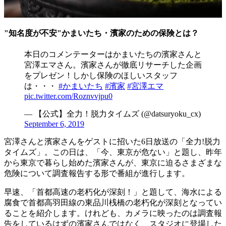
"知名度が不安"かまいたち・濱家のための保険とは？
本日のコメンテーターはかまいたちの濱家さんと
宮澤エマさん。濱家さんが徹底リサーチした企画
をプレゼン！しかし保険のほしいスタッフ
は・・・
#かまいたち
#濱家
#宮澤エマ
pic.twitter.com/Roznvvjpu0
— 【公式】全力！脱力タイムズ (@datsuryoku_cx)
September 6, 2019
宮澤さんと濱家さんをゲストに招いた6日放送の「全力!脱力
タイムズ」。この日は、「今、東京が危ない」と題し、昨年
から東京で暮らし始めた濱家さんが、東京に迫るさまざまな
危険について調査報告する形で番組が進行します。
早速、「首都高速の老朽化が深刻！」と題して、海水による
腐食で首都高羽田線の東品川桟橋の老朽化が深刻となってい
ることを紹介します。けれども、カメラに映ったのは調査報
告をしているはずの濱家さんではなく、スタジオに登場した