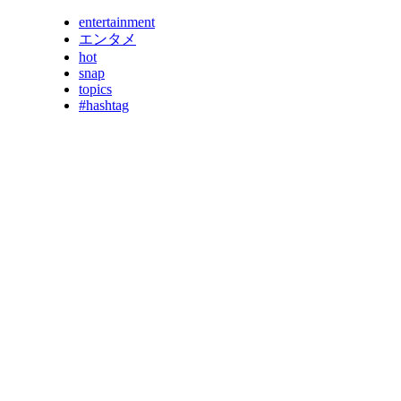
entertainment
エンタメ
hot
snap
topics
#hashtag