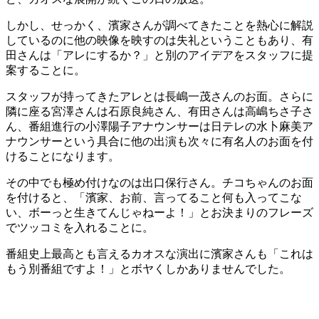
しかし、せっかく、濱家さんが調べてきたことを熱心に解説
しているのに他の映像を映すのは失礼ということもあり、有
田さんは「アレにするか？」と別のアイデアをスタッフに提
案することに。
スタッフが持ってきたアレとは長嶋一茂さんのお面。さらに
隣に座る宮澤さんは石原良純さん、有田さんは高嶋ちさ子さ
ん、番組進行の小澤陽子アナウンサーは日テレの水卜麻美ア
ナウンサーという具合に他の出演も次々に有名人のお面を付
けることになります。
その中でも極め付けなのは出口保行さん。チコちゃんのお面
を付けると、「濱家、お前、言ってること何も入ってこな
い、ボーっと生きてんじゃねーよ！」とお決まりのフレーズ
でツッコミを入れることに。
番組史上最高とも言えるカオスな演出に濱家さんも「これは
もう別番組ですよ！」とボヤくしかありませんでした。