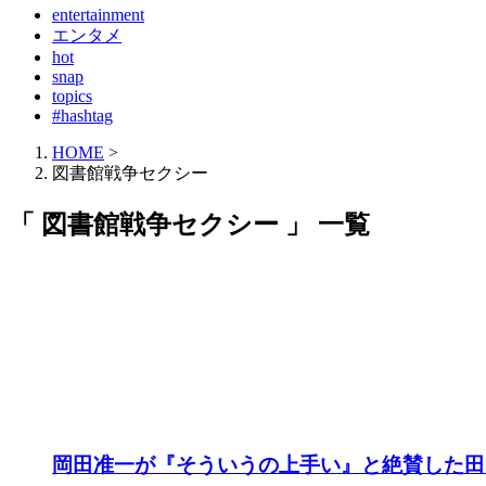
entertainment
エンタメ
hot
snap
topics
#hashtag
HOME
>
図書館戦争セクシー
「 図書館戦争セクシー 」 一覧
岡田准一が『そういうの上手い』と絶賛した田