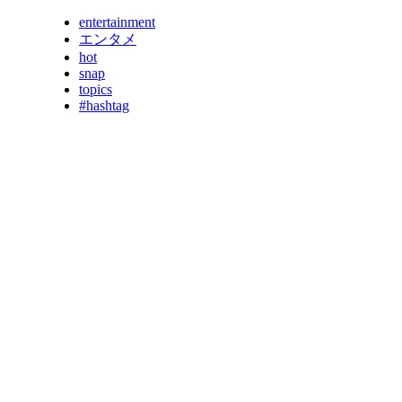
entertainment
エンタメ
hot
snap
topics
#hashtag